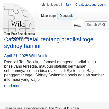
Not logged in
Talk
Create account
Log in
Main page
Discussion
Search
Read
mycoolwiki.com
Catatan Detail tentang prediksi togel
sydney hari ini
April 21, 2025
Wiki Article
Prediksi Top Baik itu informasi mengenai hadiah atau
prize yang tersedia, maupun statistik permainan
sebelumnya, semua bisa diakses di System ini. Bagi
penggemar togel, Sidney Swimming pools adalah sumber
informasi yang wajib
read more
This page was last modified on 21 April 2025, at 11:27 am.