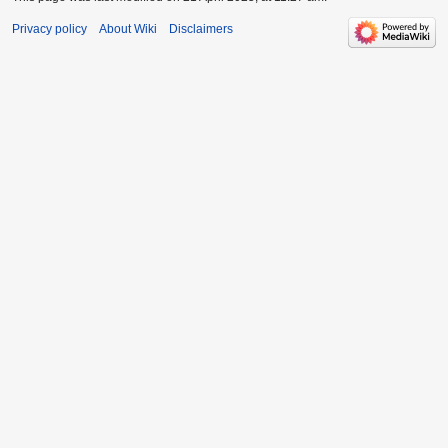
Privacy policy
About Wiki
Disclaimers